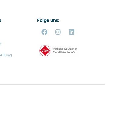
s
Folge uns:
z
ellung