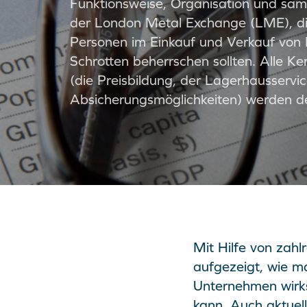
Funktionsweise, Organisation und sämt
der London Metal Exchange (LME), di
Personen im Einkauf und Verkauf von
Schrotten beherrschen sollten. Alle K
(die Preisbildung, der Lagerhausservi
Absicherungsmöglichkeiten) werden deta
Mit Hilfe von zahl
aufgezeigt, wie m
Unternehmen wirk
kann. Auch aktuell