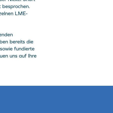
t besprochen.
nzelnen LME-
tenden
en bereits die
sowie fundierte
euen uns auf Ihre