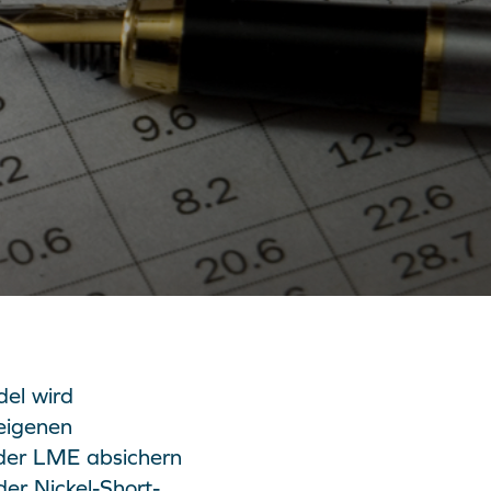
del wird
eigenen
der LME absichern
er Nickel-Short-