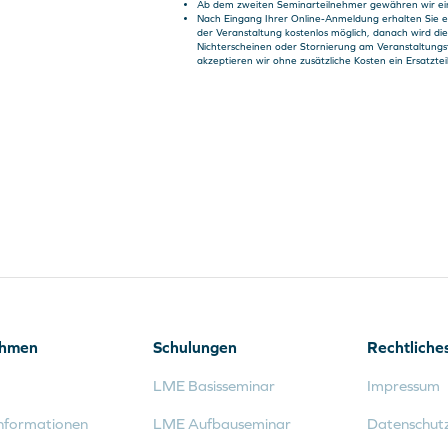
Ab dem zweiten Seminarteilnehmer gewähren wir ei
Nach Eingang Ihrer Online-Anmeldung erhalten Sie ei
der Veranstaltung kostenlos möglich, danach wird di
Nichterscheinen oder Stornierung am Veranstaltungs
akzeptieren wir ohne zusätzliche Kosten ein Ersatzte
ehmen
Schulungen
Rechtliche
LME Basisseminar
Impressum
nformationen
LME Aufbauseminar
Datenschut