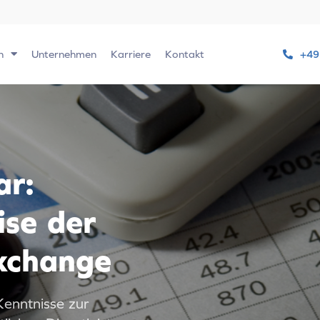
n
Unternehmen
Karriere
Kontakt
+49
ar:
ise der
xchange
enntnisse zur