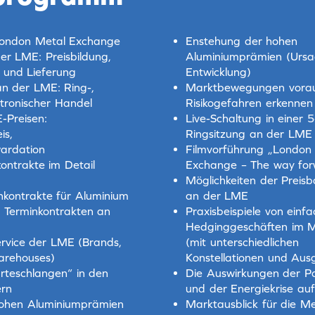
London Metal Exchange
Enstehung der hohen
er LME: Preisbildung,
Aluminiumprämien (Urs
 und Lieferung
Entwicklung)
n der LME: Ring-,
Marktbewegungen vora
ktronischer Handel
Risikogefahren erkennen
-Preisen:
Live-Schaltung in einer 
is,
Ringsitzung an der LME
ardation
Filmvorführung „London
ontrakte im Detail
Exchange – The way fo
Möglichkeiten der Preis
kontrakte für Aluminium
an der LME
 Terminkontrakten an
Praxisbeispiele von einf
Hedginggeschäften im M
rvice der LME (Brands,
(mit unterschiedlichen
arehouses)
Konstellationen und Aus
rteschlangen“ in den
Die Auswirkungen der 
rn
und der Energiekrise au
ohen Aluminiumprämien
Marktausblick für die M