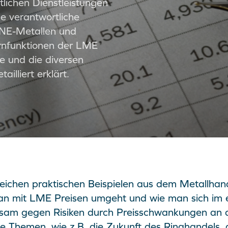
lichen Dienstleistungen
e verantwortliche
 NE-Metallen und
ernfunktionen der LME
ce und die diversen
illiert erklärt.
reichen praktischen Beispielen aus dem Metallhan
an mit LME Preisen umgeht und wie man sich im 
sam gegen Risiken durch Preisschwankungen an 
e Themen, wie z.B. die Zukunft des Ringhandels, d