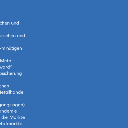
achen und
ussehen und
5-minütigen
 Metal
rward“
basicherung
achen
etallhandel
gangslagen)
Pandemie
f die Märkte
etallmärkte