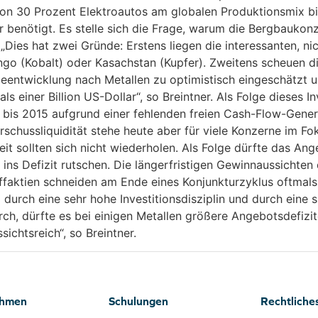
 von 30 Prozent Elektroautos am globalen Produktionsmix b
benötigt. Es stelle sich die Frage, warum die Bergbaukonz
. „Dies hat zwei Gründe: Erstens liegen die interessanten, n
go (Kobalt) oder Kasachstan (Kupfer). Zweitens scheuen di
eentwicklung nach Metallen zu optimistisch eingeschätzt un
s einer Billion US-Dollar“, so Breintner. Als Folge dieses 
bis 2015 aufgrund einer fehlenden freien Cash-Flow-Gener
chussliquidität stehe heute aber für viele Konzerne im Fok
eit sollten sich nicht wiederholen. Als Folge dürfte das Ang
ins Defizit rutschen. Die längerfristigen Gewinnaussichten
offaktien schneiden am Ende eines Konjunkturzyklus oftmals
m durch eine sehr hohe Investitionsdisziplin und durch eine
rch, dürfte es bei einigen Metallen größere Angebotsdefizit
chtsreich“, so Breintner.
ehmen
Schulungen
Rechtliche