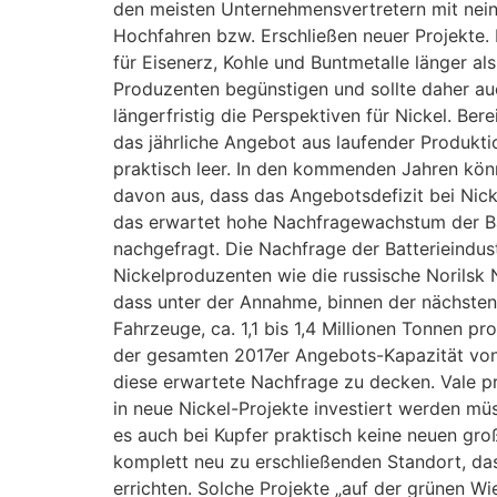
den meisten Unternehmensvertretern mit nein
Hochfahren bzw. Erschließen neuer Projekte. 
für Eisenerz, Kohle und Buntmetalle länger a
Produzenten begünstigen und sollte daher auch
längerfristig die Perspektiven für Nickel. Ber
das jährliche Angebot aus laufender Produktio
praktisch leer. In den kommenden Jahren kön
davon aus, dass das Angebotsdefizit bei Nic
das erwartet hohe Nachfragewachstum der Batt
nachgefragt. Die Nachfrage der Batterieindust
Nickelproduzenten wie die russische Norilsk 
dass unter der Annahme, binnen der nächsten
Fahrzeuge, ca. 1,1 bis 1,4 Millionen Tonnen p
der gesamten 2017er Angebots-Kapazität von 
diese erwartete Nachfrage zu decken. Vale pr
in neue Nickel-Projekte investiert werden müs
es auch bei Kupfer praktisch keine neuen gro
komplett neu zu erschließenden Standort, da
errichten. Solche Projekte „auf der grünen Wi