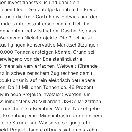
en Investitionszyklus und damit ein
tgehend leer. Demzufolge könnten die Preise
nn- und die freie Cash-Flow-Entwicklung der
onders interessant erschienen mittel- bis
ogenannten Defizitsituation. Das heiße, dass
ßen neuen Nickelprojekte. Die Pipeline sei
ktuell gingen konservative Marktschätzungen
00.000 Tonnen ansteigen könnte. Grund sei
erwiegend von der Edelstahlindustrie
25 mehr als vervierfachen. Weltweit führende
Sitz in schweizerischem Zug rechnen damit,
duktionsmix auf rein elektrisch betriebene
en. Da 1,1 Millionen Tonnen ca. 46 Prozent
v in neue Projekte investiert werden, um
ss mindestens 70 Milliarden US-Dollar zeitnah
 rutschen“, so Breintner. Wie bei Nickel gebe
 Errichtung einer Mineninfrastruktur an einem
, eine Strom- und Wasserversorgung, etc.
field-Projekt dauere oftmals sieben bis zehn