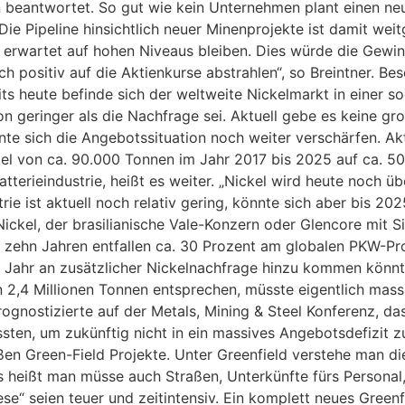
 beantwortet. So gut wie kein Unternehmen plant einen neu
Die Pipeline hinsichtlich neuer Minenprojekte ist damit wei
ls erwartet auf hohen Niveaus bleiben. Dies würde die Gewi
 positiv auf die Aktienkurse abstrahlen“, so Breintner. Bes
eits heute befinde sich der weltweite Nickelmarkt in einer s
n geringer als die Nachfrage sei. Aktuell gebe es keine gro
nte sich die Angebotssituation noch weiter verschärfen. A
kel von ca. 90.000 Tonnen im Jahr 2017 bis 2025 auf ca. 5
erieindustrie, heißt es weiter. „Nickel wird heute noch üb
rie ist aktuell noch relativ gering, könnte sich aber bis 20
Nickel, der brasilianische Vale-Konzern oder Glencore mit 
 zehn Jahren entfallen ca. 30 Prozent am globalen PKW-Pro
ro Jahr an zusätzlicher Nickelnachfrage hinzu kommen könnt
2,4 Millionen Tonnen entsprechen, müsste eigentlich massi
ognostizierte auf der Metals, Mining & Steel Konferenz, da
sten, um zukünftig nicht in ein massives Angebotsdefizit zu
ßen Green-Field Projekte. Unter Greenfield verstehe man die
s heißt man müsse auch Straßen, Unterkünfte fürs Personal
ese“ seien teuer und zeitintensiv. Ein komplett neues Green