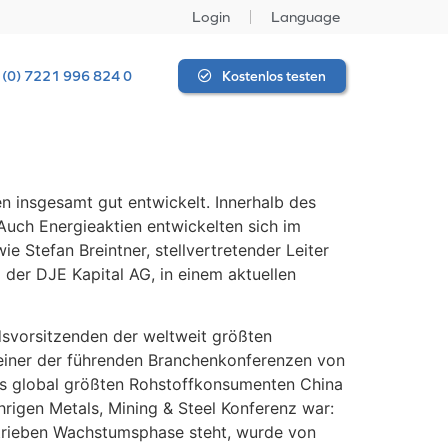
Login
Language
 (0) 7221 996 824 0
Kostenlos testen
n insgesamt gut entwickelt. Innerhalb des
Auch Energieaktien entwickelten sich im
e Stefan Breintner, stellvertretender Leiter
der DJE Kapital AG, in einem aktuellen
dsvorsitzenden der weltweit größten
f einer der führenden Branchenkonferenzen von
 des global größten Rohstoffkonsumenten China
ährigen Metals, Mining & Steel Konferenz war:
getrieben Wachstumsphase steht, wurde von