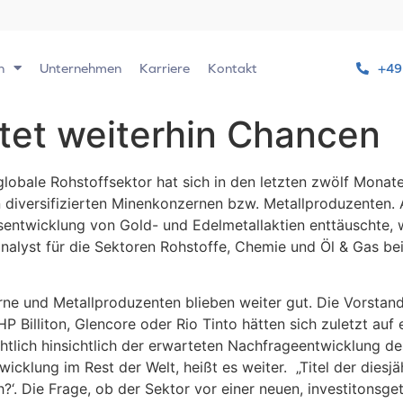
n
Unternehmen
Karriere
Kontakt
+49
tet weiterhin Chancen
globale Rohstoffsektor hat sich in den letzten zwölf Monate
 diversifizierten Minenkonzernen bzw. Metallproduzenten. 
entwicklung von Gold- und Edelmetallaktien enttäuschte, wi
lyst für die Sektoren Rohstoffe, Chemie und Öl & Gas bei 
erne und Metallproduzenten blieben weiter gut. Die Vorstan
P Billiton, Glencore oder Rio Tinto hätten sich zuletzt au
ichtlich hinsichtlich der erwarteten Nachfrageentwicklung
icklung im Rest der Welt, heißt es weiter. „Titel der diesj
th?‘. Die Frage, ob der Sektor vor einer neuen, investitons