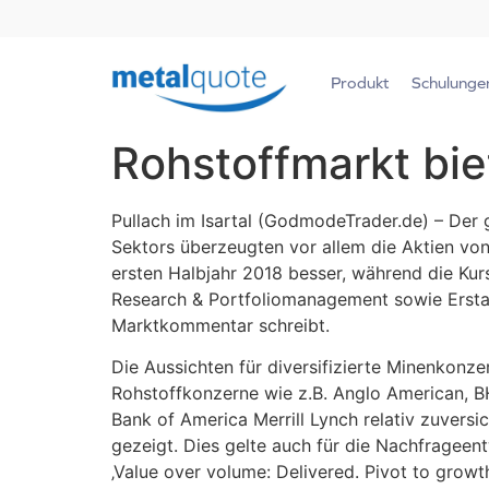
Produkt
Schulunge
Rohstoffmarkt bie
Pullach im Isartal (GodmodeTrader.de) – Der 
Sektors überzeugten vor allem die Aktien von
ersten Halbjahr 2018 besser, während die Kurs
Research & Portfoliomanagement sowie Erstana
Marktkommentar schreibt.
Die Aussichten für diversifizierte Minenkonz
Rohstoffkonzerne wie z.B. Anglo American, BH
Bank of America Merrill Lynch relativ zuvers
gezeigt. Dies gelte auch für die Nachfrageentw
‚Value over volume: Delivered. Pivot to grow