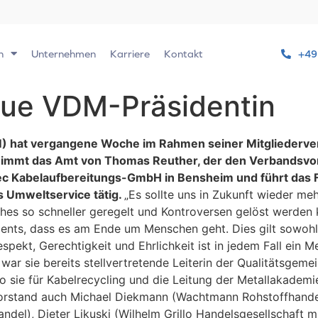
n
Unternehmen
Karriere
Kontakt
+49
neue VDM-Präsidentin
) hat vergangene Woche im Rahmen seiner Mitgliederver
nimmt das Amt von Thomas Reuther, der den Verbandsvorst
rec Kabelaufbereitungs-GmbH in Bensheim und führt das F
s Umweltservice tätig.
„Es sollte uns in Zukunft wieder me
hes so schneller geregelt und Kontroversen gelöst werden 
nts, dass es am Ende um Menschen geht. Dies gilt sowohl 
pekt, Gerechtigkeit und Ehrlichkeit ist in jedem Fall ein Me
war sie bereits stellvertretende Leiterin der Qualitätsgeme
sie für Kabelrecycling und die Leitung der Metallakademie 
orstand auch Michael Diekmann (Wachtmann Rohstoffhandel
ndel), Dieter Likuski (Wilhelm Grillo Handelsgesellschaft 