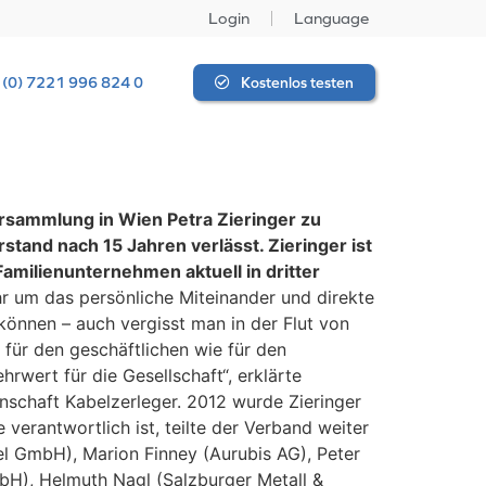
Login
Language
 (0) 7221 996 824 0
Kostenlos testen
sammlung in Wien Petra Zieringer zu
and nach 15 Jahren verlässt. Zieringer ist
amilienunternehmen aktuell in dritter
hr um das persönliche Miteinander und direkte
können – auch vergisst man in der Flut von
für den geschäftlichen wie für den
hrwert für die Gesellschaft“, erklärte
inschaft Kabelzerleger. 2012 wurde Zieringer
verantwortlich ist, teilte der Verband weiter
 GmbH), Marion Finney (Aurubis AG), Peter
mbH), Helmuth Nagl (Salzburger Metall &