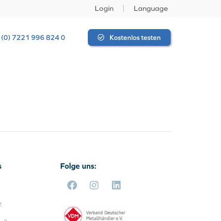
Login
Language
 (0) 7221 996 824 0
Kostenlos testen
s
Folge uns:
z