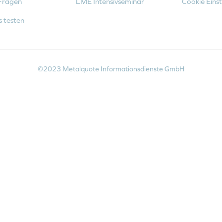
Fragen
LME Intensivseminar
Cookie Einst
s testen
©2023 Metalquote Informationsdienste GmbH