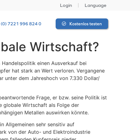
Login
Language
 (0) 7221 996 824 0
Kostenlos testen
lobale Wirtschaft?
 Handelspolitik einen Ausverkauf bei
upfer hat stark an Wert verloren. Vergangene
llar unter dem Jahreshoch von 7.330 Dollar/
eantwortende Frage, er bzw. seine Politik ist
 globale Wirtschaft als Folge der
bhängigen Metallen auswirken könnte.
 in Allgemeinen sehr sensitiv auf
ark von der Auto- und Elektroindustrie
em fallenden Kupferpreis nieder.