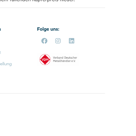
s
Folge uns:
z
ellung