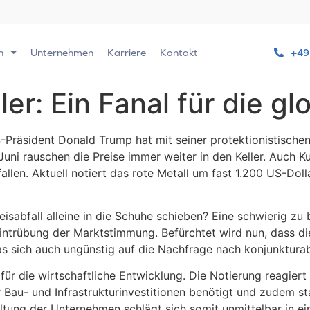
n
Unternehmen
Karriere
Kontakt
+49
ler: Ein Fanal für die g
Präsident Donald Trump hat mit seiner protektionistischen
Juni rauschen die Preise immer weiter in den Keller. Auch K
fallen. Aktuell notiert das rote Metall um fast 1.200 US-Do
sabfall alleine in die Schuhe schieben? Eine schwierig zu b
Eintrübung der Marktstimmung. Befürchtet wird nun, dass die
 sich auch ungünstig auf die Nachfrage nach konjunktura
r für die wirtschaftliche Entwicklung. Die Notierung reagiert
 Bau- und Infrastrukturinvestitionen benötigt und zudem st
tung der Unternehmen schlägt sich somit unmittelbar in ein