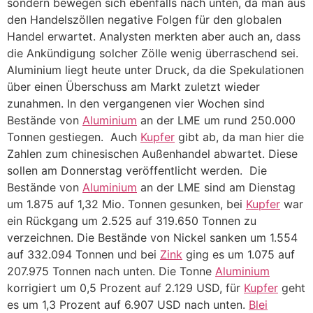
sondern bewegen sich ebenfalls nach unten, da man aus
den Handelszöllen negative Folgen für den globalen
Handel erwartet. Analysten merkten aber auch an, dass
die Ankündigung solcher Zölle wenig überraschend sei.
Aluminium liegt heute unter Druck, da die Spekulationen
über einen Überschuss am Markt zuletzt wieder
zunahmen. In den vergangenen vier Wochen sind
Bestände von
Aluminium
an der LME um rund 250.000
Tonnen gestiegen. Auch
Kupfer
gibt ab, da man hier die
Zahlen zum chinesischen Außenhandel abwartet. Diese
sollen am Donnerstag veröffentlicht werden. Die
Bestände von
Aluminium
an der LME sind am Dienstag
um 1.875 auf 1,32 Mio. Tonnen gesunken, bei
Kupfer
war
ein Rückgang um 2.525 auf 319.650 Tonnen zu
verzeichnen. Die Bestände von Nickel sanken um 1.554
auf 332.094 Tonnen und bei
Zink
ging es um 1.075 auf
207.975 Tonnen nach unten. Die Tonne
Aluminium
korrigiert um 0,5 Prozent auf 2.129 USD, für
Kupfer
geht
es um 1,3 Prozent auf 6.907 USD nach unten.
Blei