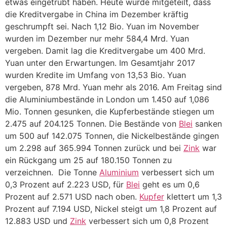
etwas eingetrübt haben. Heute wurde mitgeteilt, dass
die Kreditvergabe in China im Dezember kräftig
geschrumpft sei. Nach 1,12 Bio. Yuan im November
wurden im Dezember nur mehr 584,4 Mrd. Yuan
vergeben. Damit lag die Kreditvergabe um 400 Mrd.
Yuan unter den Erwartungen. Im Gesamtjahr 2017
wurden Kredite im Umfang von 13,53 Bio. Yuan
vergeben, 878 Mrd. Yuan mehr als 2016. Am Freitag sind
die Aluminiumbestände in London um 1.450 auf 1,086
Mio. Tonnen gesunken, die Kupferbestände stiegen um
2.475 auf 204.125 Tonnen. Die Bestände von
Blei
sanken
um 500 auf 142.075 Tonnen, die Nickelbestände gingen
um 2.298 auf 365.994 Tonnen zurück und bei
Zink
war
ein Rückgang um 25 auf 180.150 Tonnen zu
verzeichnen. Die Tonne
Aluminium
verbessert sich um
0,3 Prozent auf 2.223 USD, für
Blei
geht es um 0,6
Prozent auf 2.571 USD nach oben.
Kupfer
klettert um 1,3
Prozent auf 7.194 USD, Nickel steigt um 1,8 Prozent auf
12.883 USD und
Zink
verbessert sich um 0,8 Prozent