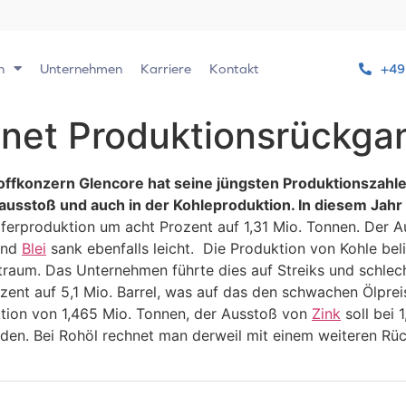
n
Unternehmen
Karriere
Kontakt
+49
hnet Produktionsrückga
offkonzern Glencore hat seine jüngsten Produktionszahl
sstoß und auch in der Kohleproduktion. In diesem Jahr s
ferproduktion um acht Prozent auf 1,31 Mio. Tonnen. Der 
 und
Blei
sank ebenfalls leicht. Die Produktion von Kohle bel
raum. Das Unternehmen führte dies auf Streiks und schlech
nt auf 5,1 Mio. Barrel, was auf das den schwachen Ölpreis
tion von 1,465 Mio. Tonnen, der Ausstoß von
Zink
soll bei 
rden. Bei Rohöl rechnet man derweil mit einem weiteren Rüc