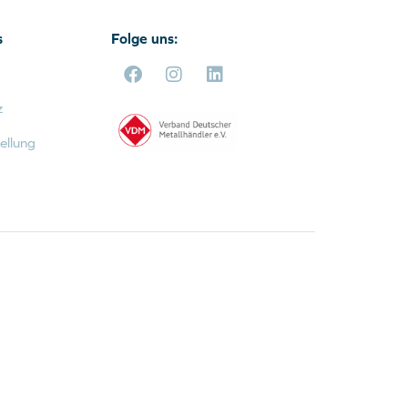
s
Folge uns:
z
ellung