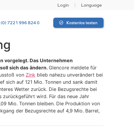
Login
Language
 (0) 7221 996 824 0
Kostenlos testen
ng
en vorgelegt. Das Unternehmen
oll sich das ändern.
Glencore meldete für
Ausstoß von
Zink
blieb nahezu unverändert bei
ief sich auf 121 Mio. Tonnen und sank damit
teres Wetter zurück. Die Bezugsrechte bei
 zurückgeführt wird. Für das neue Jahr
1,09 Mio. Tonnen bleiben. Die Produktion von
kgang der Bezugsrechte auf 4,9 Mio. Barrel,