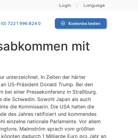
Login
Language
 (0) 7221 996 824 0
Kostenlos testen
lsabkommen mit
nterzeichnet. In Zeiten der härter
l an US-Präsident Donald Trump. Bei den
 bei einer Pressekonferenz in Straßburg.
rte die Schwedin. Sowohl Japan als auch
inte die Kommissarin. Die USA halten die
nde des Jahres ratifiziert und kommendes
l einzelne nationale Parlamente. Vor allem
shingtons. Malmström sprach vom größten
könnten dadurch 1 Milliarde Euro pro Jahr an