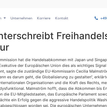
n
Unternehmen
Karriere
Kontakt
+49
terschreibt Freihande
ur
ssion hat die Handelsabkommen mit Japan und Singapur u
Exekutive der Europäischen Union dies als wichtiges Signa
, sagte die zuständige EU-Kommissarin Cecilia Malmström
enn es darum geht, die Globalisierung zu gestalten“, erklä
nternationalen Organisationen und die Kraft des Rechts, me
dysfunktional. Malmström hofft, dass die Abkommen bis E
n die EU-Mitgliedstaaten, das Europäische Parlament sowoh
smächte ein Erfolg gegen die aggressive Handelspolitik Wa
n abgeschlossen worden sei. Die europäischen Unternehmen 