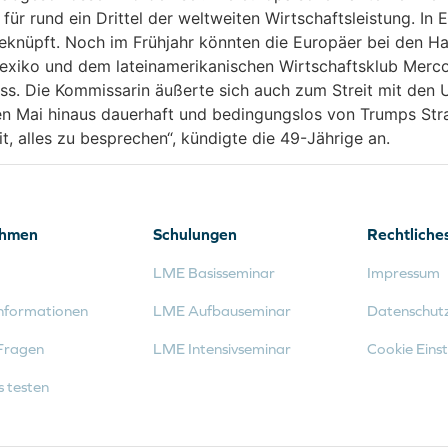
für rund ein Drittel der weltweiten Wirtschaftsleistung. In
eknüpft. Noch im Frühjahr könnten die Europäer bei den H
iko und dem lateinamerikanischen Wirtschaftsklub Mercos
s. Die Kommissarin äußerte sich auch zum Streit mit den U
sten Mai hinaus dauerhaft und bedingungslos von Trumps S
t, alles zu besprechen“, kündigte die 49-Jährige an.
ehmen
Schulungen
Rechtliche
LME Basisseminar
Impressum
nformationen
LME Aufbauseminar
Datenschut
Fragen
LME Intensivseminar
Cookie Einst
s testen