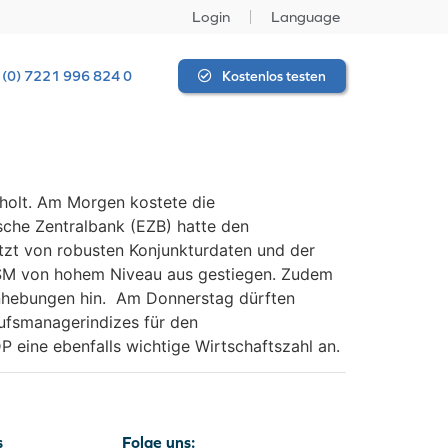
Login
Language
 (0) 7221 996 824 0
Kostenlos testen
holt. Am Morgen kostete die
che Zentralbank (EZB) hatte den
etzt von robusten Konjunkturdaten und der
s ISM von hohem Niveau aus gestiegen. Zudem
sanhebungen hin. Am Donnerstag dürften
ufsmanagerindizes für den
P eine ebenfalls wichtige Wirtschaftszahl an.
s
Folge uns: