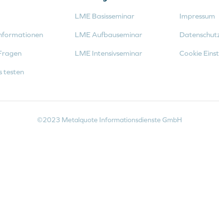
LME Basisseminar
Impressum
nformationen
LME Aufbauseminar
Datenschut
Fragen
LME Intensivseminar
Cookie Einst
s testen
©2023 Metalquote Informationsdienste GmbH