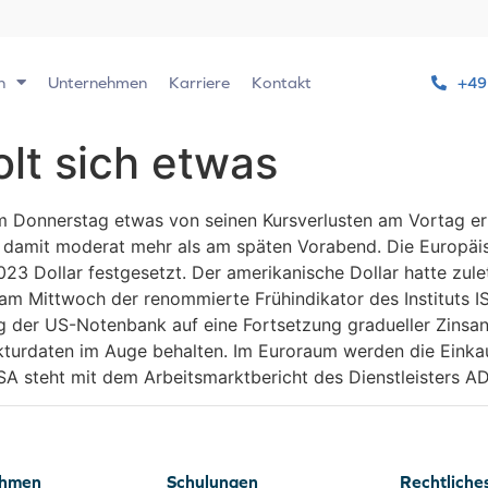
n
Unternehmen
Karriere
Kontakt
+49
olt sich etwas
 Donnerstag etwas von seinen Kursverlusten am Vortag er
damit moderat mehr als am späten Vorabend. Die Europäis
23 Dollar festgesetzt. Der amerikanische Dollar hatte zul
ar am Mittwoch der renommierte Frühindikator des Institut
zung der US-Notenbank auf eine Fortsetzung gradueller Zin
kturdaten im Auge behalten. Im Euroraum werden die Einka
USA steht mit dem Arbeitsmarktbericht des Dienstleisters AD
ehmen
Schulungen
Rechtliche