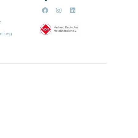
z
ellung