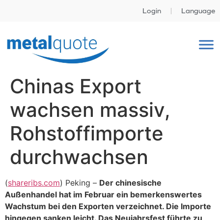
Login
Language
Chinas Export
wachsen massiv,
Rohstoffimporte
durchwachsen
(
shareribs.com
) Peking –
Der chinesische
Außenhandel hat im Februar ein bemerkenswertes
Wachstum bei den Exporten verzeichnet. Die Importe
hingegen sanken leicht. Das Neujahrsfest führte zu