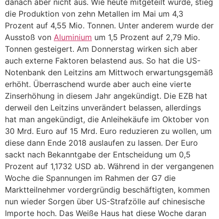
danach aber nicht aus. Wie heute mitgeteilt wurde, stieg
die Produktion von zehn Metallen im Mai um 4,3
Prozent auf 4,55 Mio. Tonnen. Unter anderem wurde der
Ausstoß von
Aluminium
um 1,5 Prozent auf 2,79 Mio.
Tonnen gesteigert. Am Donnerstag wirken sich aber
auch externe Faktoren belastend aus. So hat die US-
Notenbank den Leitzins am Mittwoch erwartungsgemäß
erhöht. Überraschend wurde aber auch eine vierte
Zinserhöhung in diesem Jahr angekündigt. Die EZB hat
derweil den Leitzins unverändert belassen, allerdings
hat man angekündigt, die Anleihekäufe im Oktober von
30 Mrd. Euro auf 15 Mrd. Euro reduzieren zu wollen, um
diese dann Ende 2018 auslaufen zu lassen. Der Euro
sackt nach Bekanntgabe der Entscheidung um 0,5
Prozent auf 1,1732 USD ab. Während in der vergangenen
Woche die Spannungen im Rahmen der G7 die
Marktteilnehmer vordergründig beschäftigten, kommen
nun wieder Sorgen über US-Strafzölle auf chinesische
Importe hoch. Das Weiße Haus hat diese Woche daran