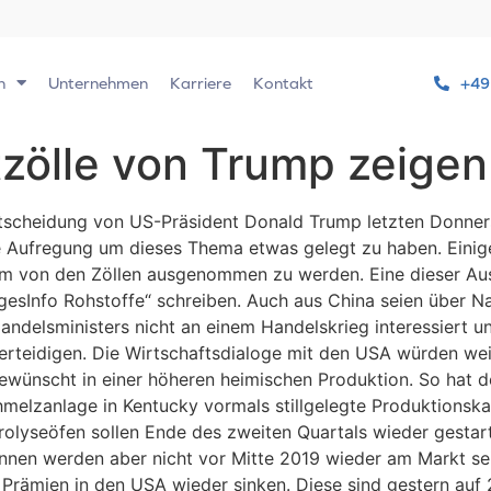
n
Unternehmen
Karriere
Kontakt
+49
tzölle von Trump zeige
scheidung von US-Präsident Donald Trump letzten Donners
te Aufregung um dieses Thema etwas gelegt zu haben. Einige
 von den Zöllen ausgenommen zu werden. Eine dieser Ausn
gesInfo Rohstoffe“ schreiben. Auch aus China seien über
delsministers nicht an einem Handelskrieg interessiert un
erteidigen. Die Wirtschaftsdialoge mit den USA würden wei
gewünscht in einer höheren heimischen Produktion. So hat
hmelzanlage in Kentucky vormals stillgelegte Produktions
trolyseöfen sollen Ende des zweiten Quartals wieder gestar
nen werden aber nicht vor Mitte 2019 wieder am Markt sei
 Prämien in den USA wieder sinken. Diese sind gestern auf