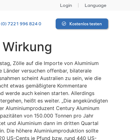
Login
Language
 (0) 7221 996 824 0
Kostenlos testen
n Wirkung
tag, Zölle auf die Importe von Aluminium
 Länder versuchen offenbar, bilaterale
ahmen scheint Australien zu sein, wie die
 Nacht etwas gemäßigtere Kommentare
d werde auch keinen starten. Allerdings
tergehen, heißt es weiter. „Die angekündigten
 der Aluminiumproduzent Century Aluminum
kapazitäten von 150.000 Tonnen pro Jahr
tet und Aluminium dann im dritten Quartal
n. Die höhere Aluminiumproduktion sollte
 20 US-Cents je Pfund bzw. rund 440 US-